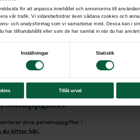
bbsida för att anpassa innehållet och annonserna till användarna
de dokument du laddar upp. Vi
era vår trafik. Vi vidarebefordrar även sådana cookies och annan
nformationen i ditt Vita Arkiv i
nnons- och analysföretag som vi samarbetar med. Dessa kan i sin
vid dödsfall”.
har tillhandahållit eller som de har samlat in när du har använt 
eller instruktioner som du har
doses. Om du bifogat andra dokument,
Inställningar
Statistik
uldebrev, så har vi inget ansvar
a vid utebliven kännedom om dessa.
te från oss.
okies
Tillåt urval
ersonuppgifter
hanterar dina personuppgifter i
 du hittar här.