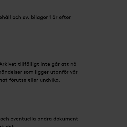
håll och ev. bilagor 1 år efter
rkivet tillfälligt inte går att nå
händelser som ligger utanför vår
nat förutse eller undvika.
v och eventuella andra dokument
rt det.