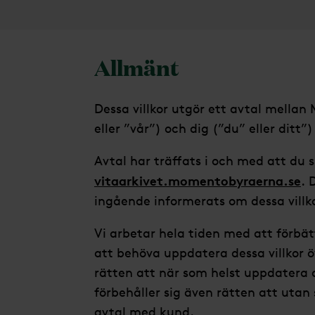
Allmänt
Dessa villkor utgör ett avtal mellan
eller ”vår”) och dig (”du” eller ditt
Avtal har träffats i och med att du 
vitaarkivet.momentobyraerna.se
. 
ingående informerats om dessa villko
Vi arbetar hela tiden med att förbät
att behöva uppdatera dessa villkor öv
rätten att när som helst uppdatera oc
förbehåller sig även rätten att utan
avtal med kund.