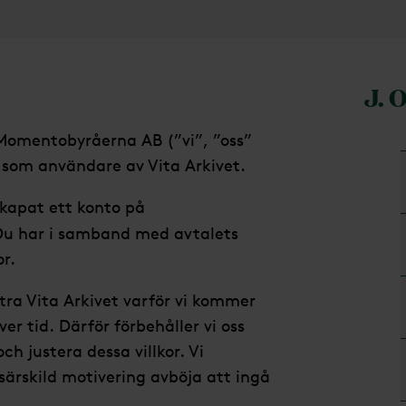
J. 
 Momentobyråerna AB (”vi”, ”oss”
”) som användare av Vita Arkivet.
skapat ett konto på
Du har i samband med avtalets
r.
tra Vita Arkivet varför vi kommer
er tid. Därför förbehåller vi oss
h justera dessa villkor. Vi
 särskild motivering avböja att ingå