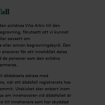
all
den avlidnas Vita Arkiv till den
egravning, förutsatt att vi kunnat
ller oavsett om
s eller annan begravningsbyrå. Den
 ansvarar för att innehållet delas
 de personer som den avlidna
formeras.
till dödsboets adress med
ns, när ett dödsfall registrerats hos
kommit. Utskicket sker enbart inom
kas om innehavaren vid dödsfallet är
nte till innehavare som har skyddad