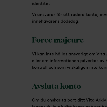
identitet.
Vi ansvarar för att radera konto, inne
innehavarens dödsdag.
Force majeure
Vi kan inte hållas ansvarigt om Vita A
eller om informationen påverkas av 
kontroll och som vi skäligen inte kun
Avsluta konto
Om du önskar ta bort ditt Vita Arki
loggar du in på ditt konto och tar bo