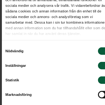
Skapa en dödsannons
sociala medier och analysera vår trafik. Vi vidarebefordrar ä
sådana cookies och annan information från din enhet till de
Vid vårt begravningsmöte tar vi tillsammans fram
sociala medier och annons- och analysföretag som vi
samarbetar med. Dessa kan i sin tur kombinera information
annonsen. Inför mötet kan du gärna fundera över
med annan information som du har tillhandahållit eller som d
dina önskemål kring:
har samlat in när du har använt deras tjänster.
Symbol
Samtyckesval
Dikt, vers och citat
Nödvändig
Minnesgåvor
Inställningar
Vilka namn som ska finnas med
Övrig information, till exempel önskemål om
Statistik
klädsel
Marknadsföring
Var kan dödsannonsen publiceras?