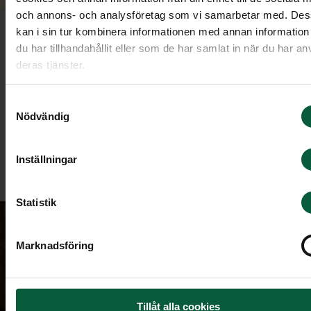
och annons- och analysföretag som vi samarbetar med. De
kan i sin tur kombinera informationen med annan informatio
Äldre minnessidor
du har tillhandahållit eller som de har samlat in när du har an
deras tjänster.
Här hittar du minnessidor skapade innan 16 maj
Samtyckesval
2022.
Nödvändig
Inställningar
Till minnessidorna
Statistik
Marknadsföring
Tillåt alla cookies