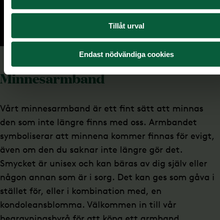
Tillåt urval
Endast nödvändiga cookies
Minnesarmband
Vårt minnesarmband är ett fint sätt att minnas
den som inte längre finns med oss. Armbandet
symboliserar att minnena kommer finnas för evigt,
även om den du saknar inte längre gör det.
Smycket är unisex och kan bäras av dig själv eller
någon annan som är i sorg. Det kan ges som gåva i
stället för, eller i kombination med, en
kondoleansblomma. Välkommen in till vår
begravningsbyrå för att köpa ett armband.