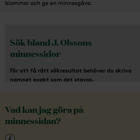
blommor och ge en minnesgåva.
Sök bland J. Olssons
minnessidor
För att få rätt sökresultat behöver du skriva
namnet exakt som det stavas.
För att se minnessidan där du bland annat kan
anmäla dig till minnesstund, klicka på ikonen
Vad kan jag göra på
Minnessida.
minnessidan?