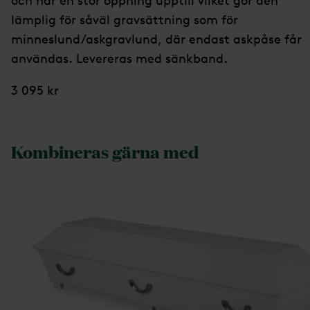
och har en stor öppning upptill vilket gör den
lämplig för såväl gravsättning som för
minneslund/askgravlund, där endast askpåse får
användas. Levereras med sänkband.
3 095 kr
Kombineras gärna med