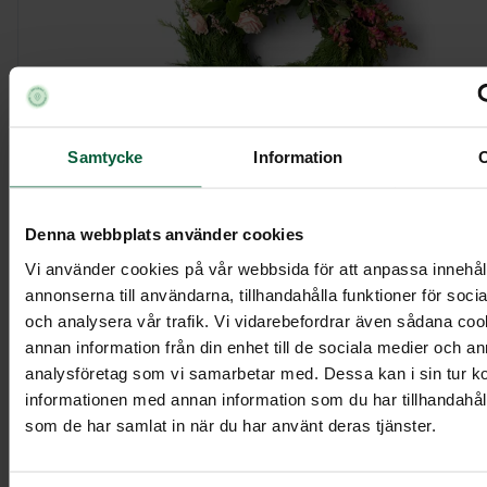
Samtycke
Information
Krans - Blommande cypress, större
Denna webbplats använder cookies
Vi använder cookies på vår webbsida för att anpassa innehål
2 795 kr
annonserna till användarna, tillhandahålla funktioner för soci
och analysera vår trafik. Vi vidarebefordrar även sådana co
annan information från din enhet till de sociala medier och a
analysföretag som vi samarbetar med. Dessa kan i sin tur 
Visa mer
informationen med annan information som du har tillhandahålli
som de har samlat in när du har använt deras tjänster.