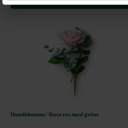
Visa mer
Handblomma - Rosa ros med grönt