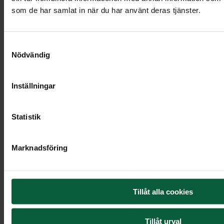
som de har samlat in när du har använt deras tjänster.
Urna Orbit,
vit
Samtyckesval
Nödvändig
2 695 kr
Inställningar
Statistik
Marknadsföring
Tillåt alla cookies
Tillåt urval