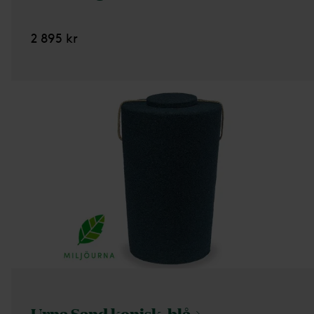
2 895 kr
Urna Sand konisk,
blå