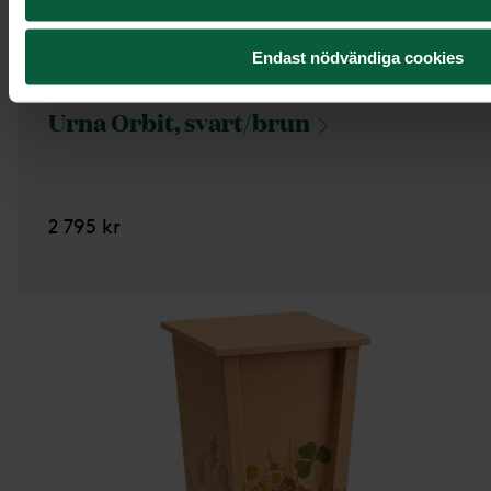
Endast nödvändiga cookies
Urna Orbit,
svart/brun
2 795 kr