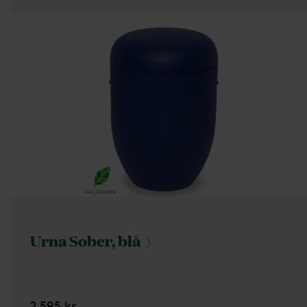
Urna Sober,
blå
2 595 kr