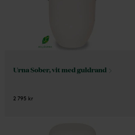
Urna Sober, vit med
guldrand
2 795 kr