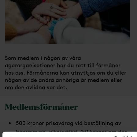
Som medlem i någon av våra
ägarorganisationer har du rätt till förmåner
hos oss. Förmånerna kan utnyttjas om du eller
någon av de andra anhöriga är medlem eller
om den avlidna var det.
Medlemsförmåner
500 kronor prisavdrag vid beställning av
begravning, alternativt 750 kronor om den