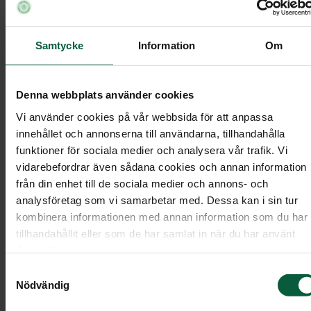
avlidna även har fyllt i Vita Arkivet.
750 kronor prisavdrag vid beställning av
Samtycke
Information
Om
gravsten tillverkad av nordisk granit.
Förmånerna gäller för alla medlemmar och dess
Denna webbplats använder cookies
make/maka, sambo, barn, barnbarn, syskon,
Vi använder cookies på vår webbsida för att anpassa
förälder, svärförälder samt mor- och farförälder.
innehållet och annonserna till användarna, tillhandahålla
Det går inte att kombinera samma förmån vid en
funktioner för sociala medier och analysera vår trafik. Vi
beställning. En medlemsförmån kan inte heller
vidarebefordrar även sådana cookies och annan information
aktiveras efter att vi har skickat fakturan.
från din enhet till de sociala medier och annons- och
analysföretag som vi samarbetar med. Dessa kan i sin tur
kombinera informationen med annan information som du har
Utnyttja medlemsförmåner
tillhandahållit eller som de har samlat in när du har använt
deras tjänster.
I mötet med oss kommer vi att ställa frågan om d
Samtyckesval
finns ett medlemskap i någon av våra
Nödvändig
ägarorganisationer. För att vi ska kunna aktivera