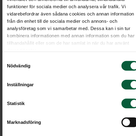
funktioner för sociala medier och analysera vår trafik. Vi
vidarebefordrar även sådana cookies och annan information
från din enhet till de sociala medier och annons- och
analysföretag som vi samarbetar med. Dessa kan i sin tur
kombinera informationen med annan information som du har
tillhandahållit eller som de har samlat in när du har använt
deras tjänster.
Samtyckesval
Nödvändig
Inställningar
Krans - Blommande kärlek, störr
Statistik
En krans bunden av vackra djupröda rosor och
Marknadsföring
gröna blad.