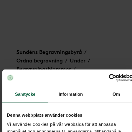
Krans - Blommande kärlek, större
Sundéns Begravningsbyrå
/
Ordna begravning
Under
/
/
Begravningsblommor
/
Krans - Blommande kärlek, större
Samtycke
Information
Om
Krans - Blommande kärlek, störr
Denna webbplats använder cookies
Vi använder cookies på vår webbsida för att anpassa
innehållet och annonserna till användarna, tillhandahålla