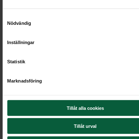
Samtyckesval
Nödvändig
Inställningar
Statistik
Marknadsföring
Tillåt alla cookies
Bukett - Rosaskimrande moln
Tillåt urval
1 095 kr