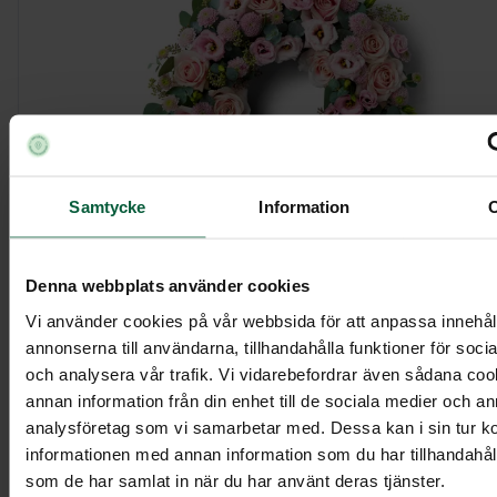
Samtycke
Information
Denna webbplats använder cookies
Krans - Blomsterpastell, större
Vi använder cookies på vår webbsida för att anpassa innehål
annonserna till användarna, tillhandahålla funktioner för soci
3 995 kr
och analysera vår trafik. Vi vidarebefordrar även sådana co
annan information från din enhet till de sociala medier och a
analysföretag som vi samarbetar med. Dessa kan i sin tur 
informationen med annan information som du har tillhandahålli
Visa mer
som de har samlat in när du har använt deras tjänster.