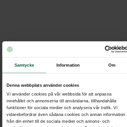
Handblomma - Blomstrande moln
Sundéns Begravningsbyrå
/
Ordna begravning
Under
/
/
Samtycke
Information
Om
Begravningsblommor
/
Handblomma - Blomstrande moln
Denna webbplats använder cookies
Vi använder cookies på vår webbsida för att anpassa
innehållet och annonserna till användarna, tillhandahålla
Handblomma - Blomstrande mol
funktioner för sociala medier och analysera vår trafik. Vi
vidarebefordrar även sådana cookies och annan information
från din enhet till de sociala medier och annons- och