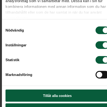
analysföretag som vi samarbetar med. Dessa kan i sin tur
kombinera informationen med annan information som du har
tillhandahållit eller som de har samlat in när du har använt
deras tjänster.
Samtyckesval
Nödvändig
Inställningar
Statistik
Marknadsföring
Handblomma - Blomstrande mol
Vit ros med brudslöja och grönt.
Tillåt alla cookies
120 kr