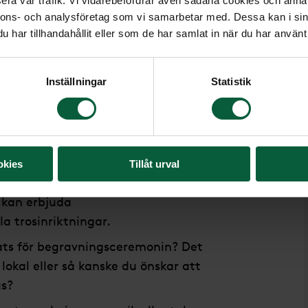
era vår trafik. Vi vidarebefordrar även sådana cookies och annan
andra anhöriga steg för steg.
nnons- och analysföretag som vi samarbetar med. Dessa kan i sin
har tillhandahållit eller som de har samlat in när du har använt 
era på inför vårt möte
Inställningar
Statistik
 önskemål kring begravningen?
ta Arkivet eller på något annat sätt
okies
Tillåt urval
yrklig, borgerlig eller enligt något
 kan erbjuda
a trosinriktningar.
ats för begravningsceremonin? Det
 lokal eller så kanske du önskar att
us?