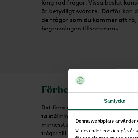
lång rad frågor. Vissa beslut ka
är betydligt svårare. Därför kan 
de frågor som du kommer att få, i
begravningen tillsammans.
Förberedelser inför
Samtycke
Det finns många sätt att utforma e
ta ställning till, exempelvis val av 
Denna webbplats använder 
minnesstund och gravsten. Självklart
Vi använder cookies på vår we
frågor till vårt möte, vi kommer at