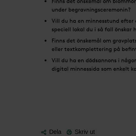
Finns det önskemål om blommor,
under begravningsceremonin?
Vill du ha en minnesstund efter
speciell lokal du i så fall önskar
Finns det önskemål om gravplats
eller textkomplettering på befin
Vill du ha en dödsannons i någon
digital minnessida som enkelt 
Dela
Skriv ut