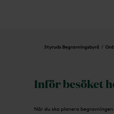
Inför besöket hos oss
Styruds Begravningsbyrå
Ord
/
Inför besöket h
När du ska planera begravningen 