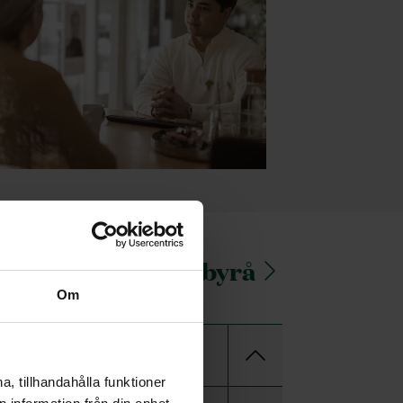
ruds Begravningsbyrå
Om
Ordna begravning
, tillhandahålla funktioner