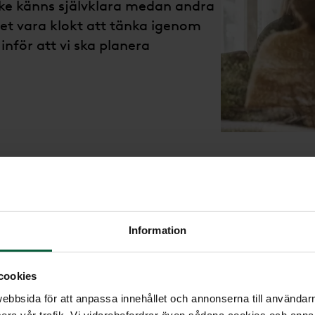
nske känns självklara medan andra
det vara klokt att tänka igenom
nför att vi ska planera
 begravningsmötet
Sty
Information
n begravning och många val du ska
lokal, musik, blommor, dödsannons,
cookies
 behöver du inte ha svaret på alla
bbsida för att anpassa innehållet och annonserna till användarna
t planera begravningsceremonin