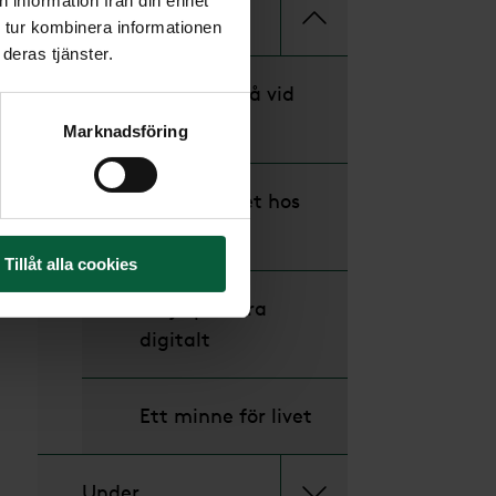
 information från din enhet
Innan
 tur kombinera informationen
deras tjänster.
Att tänka på vid
dödsfall
Marknadsföring
Inför besöket hos
oss
Tillåt alla cookies
Börja planera
digitalt
Ett minne för livet
Under