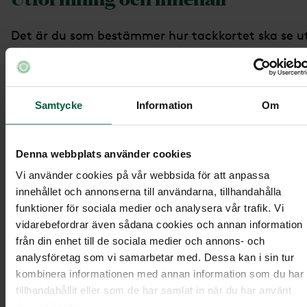
Det är du som bestämmer hur tackkortet ska se u
och vad det ska innehålla. Du kan välja bland olik
motiv, teman och symboler – eller använda ett eg
fotografi för en mer personlig känsla. Kortet kan
Samtycke
Information
Om
också innehålla en egen text eller hälsning.
Exempel på texter till tackkort
Denna webbplats använder cookies
Vi använder cookies på vår webbsida för att anpassa
innehållet och annonserna till användarna, tillhandahålla
Här är några förslag på formuleringar som du kan
funktioner för sociala medier och analysera vår trafik. Vi
använda eller inspireras av:
vidarebefordrar även sådana cookies och annan information
från din enhet till de sociala medier och annons- och
Tack för din omtanke och ditt stöd. Det har
analysföretag som vi samarbetar med. Dessa kan i sin tur
varit en stor tröst för oss.
kombinera informationen med annan information som du har
Vi vill framföra vårt varma tack för ditt
tillhandahållit eller som de har samlat in när du har använt
deras tjänster.