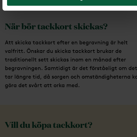
hedrade [Namn]s minne.
När bör tackkort skickas?
Att skicka tackkort efter en begravning är helt
valfritt. Önskar du skicka tackkort brukar de
traditionellt sett skickas inom en månad efter
begravningen. Samtidigt är det förståeligt om de
tar längre tid, då sorgen och omständigheterna k
göra det svårt att orka med.
Vill du köpa tackkort?