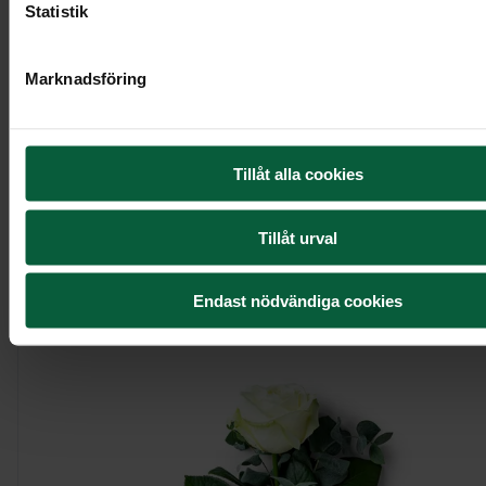
Statistik
Marknadsföring
Dekoration - Gryningens ljus
Tillåt alla cookies
Tillåt urval
Visa mer
Endast nödvändiga cookies