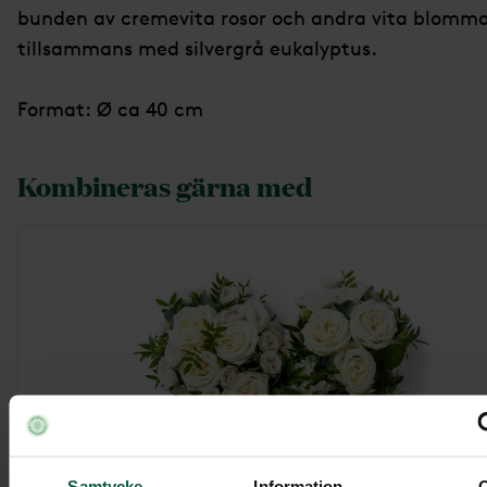
bunden av cremevita rosor och andra vita blommo
tillsammans med silvergrå eukalyptus.
Format: Ø ca 40 cm
Kombineras gärna med
Samtycke
Information