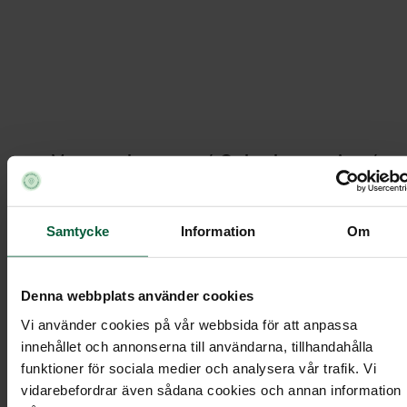
Hjärta - Naturens andetag, större
Momentobyraerna
Ordna begravning
/
/
Under
Begravningsblommor
/
/
Hjärta - Naturens andetag, större
Samtycke
Information
Om
Denna webbplats använder cookies
Hjärta - Naturens andetag, större
Vi använder cookies på vår webbsida för att anpassa
innehållet och annonserna till användarna, tillhandahålla
funktioner för sociala medier och analysera vår trafik. Vi
vidarebefordrar även sådana cookies och annan information