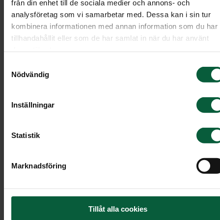
från din enhet till de sociala medier och annons- och
analysföretag som vi samarbetar med. Dessa kan i sin tur
kombinera informationen med annan information som du har
tillhandahållit eller som de har samlat in när du har använt
deras tjänster.
Samtyckesval
Nödvändig
Inställningar
Statistik
Hjärta - Naturens andetag, större
Marknadsföring
Ett fyllt hjärta med cremevita rosor i olika storlek
och andra vita blommor tillsammans med vackert
grönt.
Tillåt alla cookies