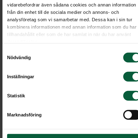
vidarebefordrar även sådana cookies och annan information
från din enhet till de sociala medier och annons- och
analysföretag som vi samarbetar med. Dessa kan i sin tur
kombinera informationen med annan information som du har
tillhandahållit eller som de har samlat in när du har använt
deras tjänster.
Samtyckesval
Nödvändig
Inställningar
Statistik
Dekoration - Växande solljus
Marknadsföring
En växande stor blomsterdekoration med rosor oc
blandade blommor i mjuka nyanser av aprikos.