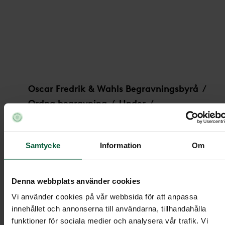
Dekoration - Växande solljus
Oscar Fredrik & Wahls Begravningsbyrå
/
Ordna begravning
Under
/
/
Begravningsblommor
/
Dekoration - Växande solljus
Samtycke
Information
Om
Denna webbplats använder cookies
Dekoration - Växande solljus
Vi använder cookies på vår webbsida för att anpassa
innehållet och annonserna till användarna, tillhandahålla
funktioner för sociala medier och analysera vår trafik. Vi