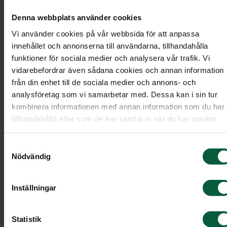
Denna webbplats använder cookies
Vi använder cookies på vår webbsida för att anpassa
innehållet och annonserna till användarna, tillhandahålla
funktioner för sociala medier och analysera vår trafik. Vi
vidarebefordrar även sådana cookies och annan information
från din enhet till de sociala medier och annons- och
analysföretag som vi samarbetar med. Dessa kan i sin tur
kombinera informationen med annan information som du har
tillhandahållit eller som de har samlat in när du har använt
deras tjänster.
Samtyckesval
Stenmodell GRF 704
Nödvändig
Smal stående sten med ett fågelbad nedsänkt på
Inställningar
ovansidan.
Statistik
Modell: Hög stående