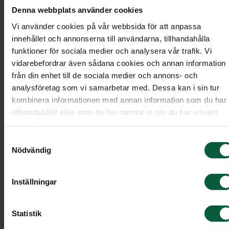
Denna webbplats använder cookies
Vi använder cookies på vår webbsida för att anpassa
innehållet och annonserna till användarna, tillhandahålla
funktioner för sociala medier och analysera vår trafik. Vi
vidarebefordrar även sådana cookies och annan information
från din enhet till de sociala medier och annons- och
analysföretag som vi samarbetar med. Dessa kan i sin tur
kombinera informationen med annan information som du har
tillhandahållit eller som de har samlat in när du har använt
deras tjänster.
Samtyckesval
Nödvändig
Stenmodell GRF 205
Inställningar
Stående sten med vågformad ovansida.
Modell: Hög stående
Statistik