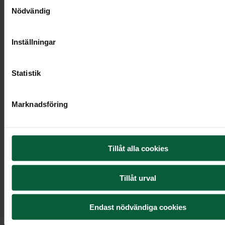
Samtyckesval
Nödvändig
Inställningar
Statistik
Marknadsföring
Kistdekoration - Varm kvällshimmel
Tillåt alla cookies
4 395 kr
Tillåt urval
Endast nödvändiga cookies
Visa mer