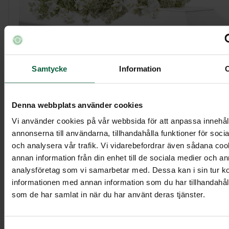
Samtycke
Information
Kistdekoration - Blomstrande moln
Denna webbplats använder cookies
Vi använder cookies på vår webbsida för att anpassa innehål
6 895 kr
annonserna till användarna, tillhandahålla funktioner för soci
och analysera vår trafik. Vi vidarebefordrar även sådana co
annan information från din enhet till de sociala medier och a
Visa mer
analysföretag som vi samarbetar med. Dessa kan i sin tur 
informationen med annan information som du har tillhandahålli
som de har samlat in när du har använt deras tjänster.