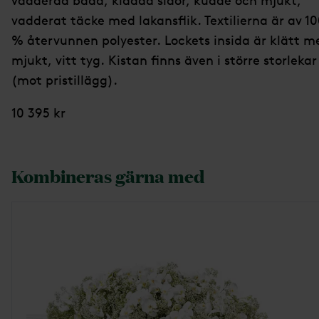
vadderad bädd, klädda sidor, kudde och mjukt,
vadderat täcke med lakansflik. Textilierna är av 1
% återvunnen polyester. Lockets insida är klätt m
mjukt, vitt tyg. Kistan finns även i större storlekar
(mot pristillägg).
10 395 kr
Kombineras gärna med