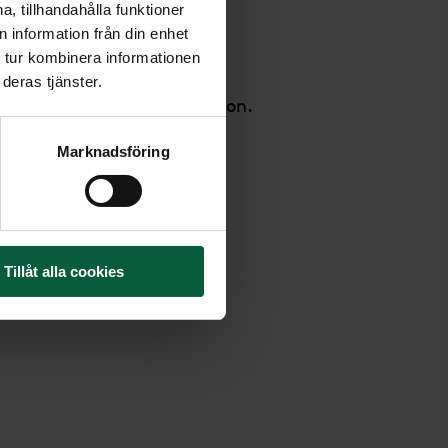
, tillhandahålla funktioner
mevita rosor och silvergrå
 information från din enhet
 tur kombinera informationen
deras tjänster.
användas som urndekoration.
Marknadsföring
a 60 cm (på bilden).
Tillåt alla cookies