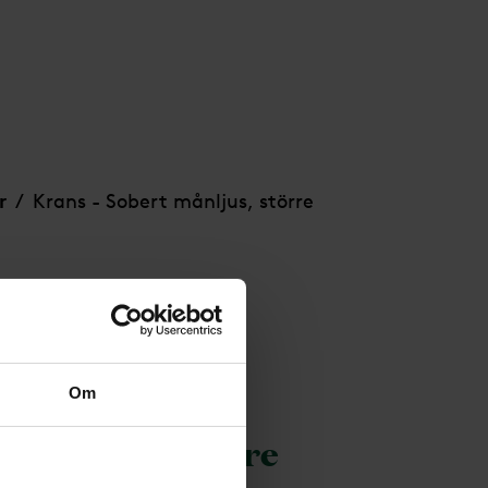
r
Krans - Sobert månljus, större
/
Om
t månljus, större