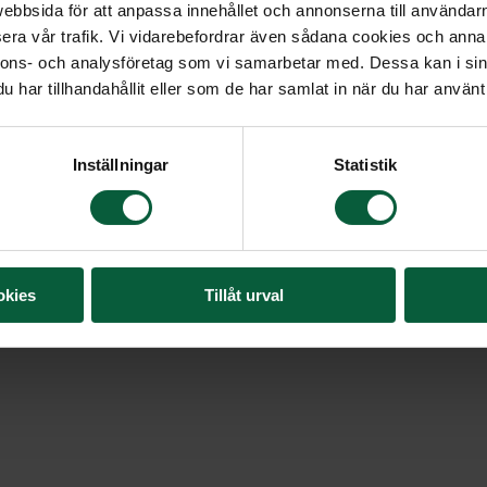
bbsida för att anpassa innehållet och annonserna till användarna
En krans bunden av cre
era vår trafik. Vi vidarebefordrar även sådana cookies och annan
eukalyptus.
nnons- och analysföretag som vi samarbetar med. Dessa kan i sin
har tillhandahållit eller som de har samlat in när du har använt 
Denna krans kan även 
Inställningar
Statistik
Format: Ø Stor krans c
4 295 kr
okies
Tillåt urval