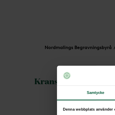
Krans - Sobert månljus, större
Nordmalings Begravningsbyrå
Krans - Sobert månlj
Samtycke
Denna webbplats använder 