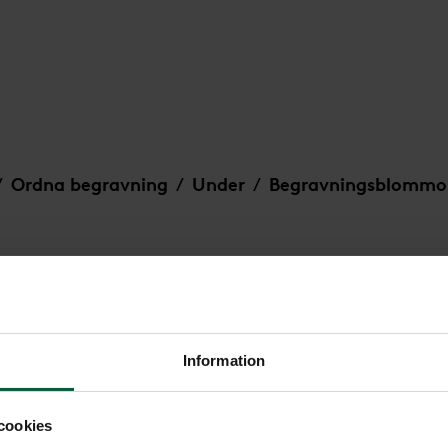
Ordna begravning
Under
Begravningsblommo
/
/
/
us, större
Information
Krans - Sober
cookies