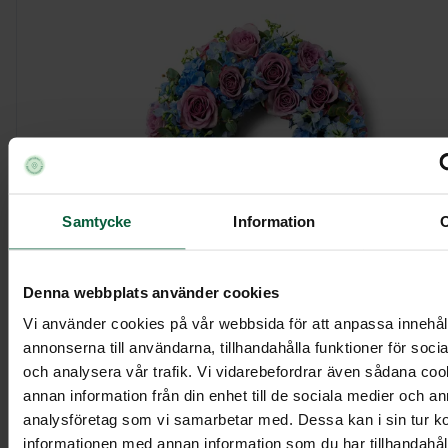
Samtycke
Information
Denna webbplats använder cookies
Krans - Harmoniska rosor, större
Vi använder cookies på vår webbsida för att anpassa innehål
annonserna till användarna, tillhandahålla funktioner för soci
och analysera vår trafik. Vi vidarebefordrar även sådana co
4 395 kr
annan information från din enhet till de sociala medier och a
analysföretag som vi samarbetar med. Dessa kan i sin tur 
informationen med annan information som du har tillhandahålli