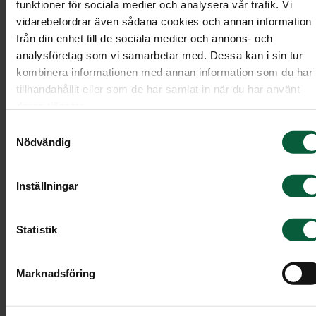
funktioner för sociala medier och analysera vår trafik. Vi
vidarebefordrar även sådana cookies och annan information
från din enhet till de sociala medier och annons- och
analysföretag som vi samarbetar med. Dessa kan i sin tur
kombinera informationen med annan information som du har
tillhandahållit eller som de har samlat in när du har använt
deras tjänster.
Samtyckesval
Nödvändig
Inställningar
Statistik
Dekoration - Vindens viskning
Marknadsföring
En stor blomsterdekoration med cremevita rosor
och andra vita blommor tillsammans med silvergr