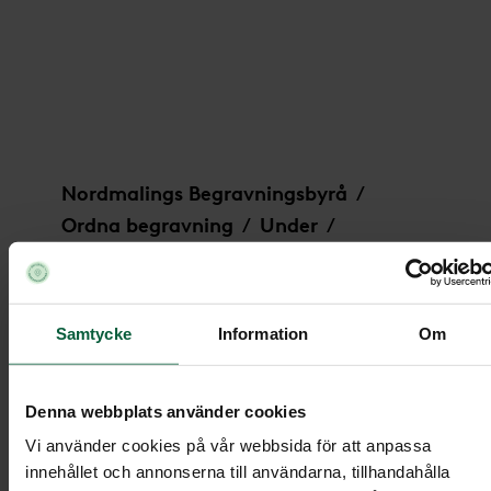
Dekoration - Vindens viskning
Nordmalings Begravningsbyrå
/
Ordna begravning
Under
/
/
Begravningsblommor
/
Dekoration - Vindens viskning
Samtycke
Information
Om
Dekoration - Vindens viskning
Denna webbplats använder cookies
Vi använder cookies på vår webbsida för att anpassa
innehållet och annonserna till användarna, tillhandahålla