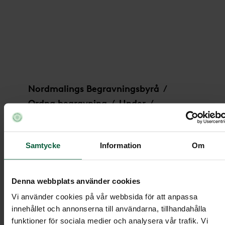
Dekoration - Rosendröm
Nordmalings Begravningsbyrå
/
Ordna begravning
Under
/
/
Begravningsblommor
/
Dekoration - Rosendröm
Samtycke
Information
Om
Denna webbplats använder cookies
Dekoration - Rosendröm
Vi använder cookies på vår webbsida för att anpassa
innehållet och annonserna till användarna, tillhandahålla
funktioner för sociala medier och analysera vår trafik. Vi