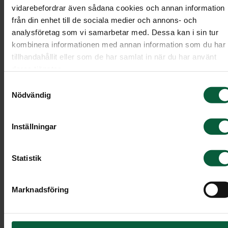
vidarebefordrar även sådana cookies och annan information
från din enhet till de sociala medier och annons- och
analysföretag som vi samarbetar med. Dessa kan i sin tur
kombinera informationen med annan information som du har
tillhandahållit eller som de har samlat in när du har använt
deras tjänster.
Samtyckesval
Nödvändig
Inställningar
Statistik
Dekoration - Rosendröm
Marknadsföring
En stor blomsterdekoration av rosa rosor, fylld me
allt från rosenknoppar till fullt utslagna rosor.