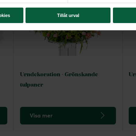
okies
Tillåt urval
Urndekoration - Grönskande
Ur
tulpaner
Visa mer