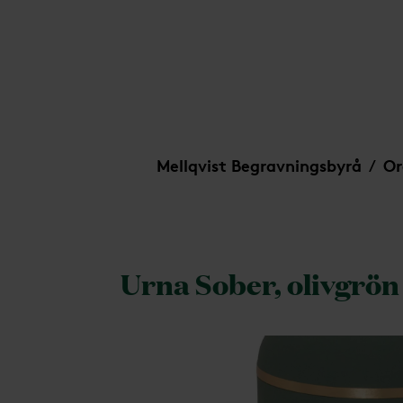
Urna Sober, olivgrön med guldrand
Mellqvist Begravningsbyrå
Or
/
Urna Sober, olivgrö