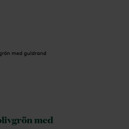
vgrön med guldrand
olivgrön med