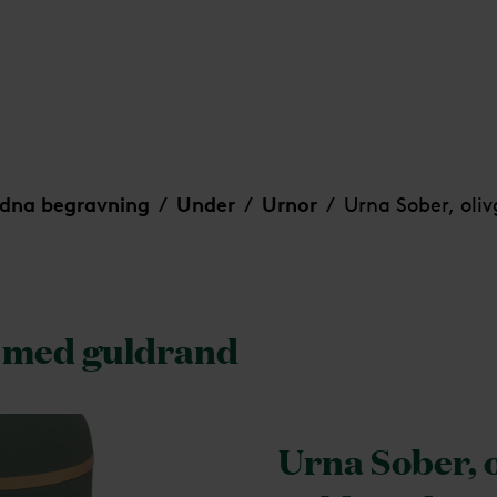
dna begravning
Under
Urnor
Urna Sober, oli
/
/
/
n med guldrand
Urna Sober, 