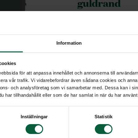
guldrand
Sober är en stilren urn
nedbrytbar. Denna vari
med en rand i guld. Ur
Information
öppning upptill vilket 
gravsättning som för 
askpåse får användas.
cookies
bbsida för att anpassa innehållet och annonserna till användarna
era vår trafik. Vi vidarebefordrar även sådana cookies och annan
nnons- och analysföretag som vi samarbetar med. Dessa kan i sin
har tillhandahållit eller som de har samlat in när du har använt 
Inställningar
Statistik