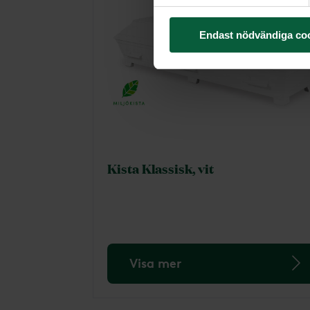
Endast nödvändiga co
Kista Klassisk, vit
Visa mer