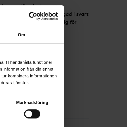
sk urna tillverkad av ett
fiber. Denna variant är färgad i svart
an är förgänglig och lämplig för
as med sänkband.
Om
, tillhandahålla funktioner
 information från din enhet
 tur kombinera informationen
deras tjänster.
Marknadsföring