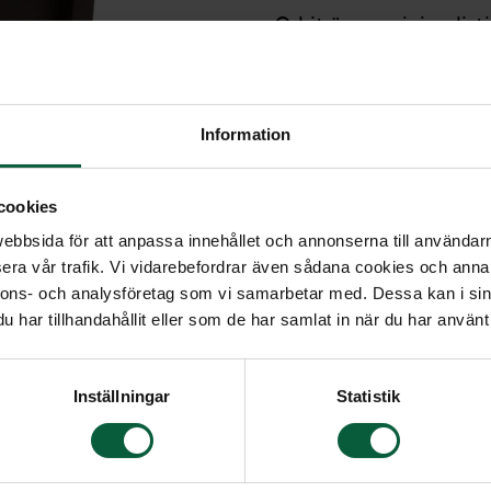
Orbit är en minimalisti
lättviktsmatrial av trä
och locket i brunt. Urn
gravsättning. Leverer
Information
cookies
bbsida för att anpassa innehållet och annonserna till användarna
era vår trafik. Vi vidarebefordrar även sådana cookies och annan
nnons- och analysföretag som vi samarbetar med. Dessa kan i sin
har tillhandahållit eller som de har samlat in när du har använt 
Inställningar
Statistik