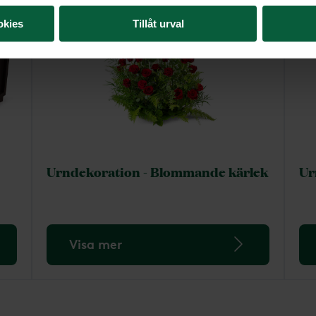
okies
Tillåt urval
Urndekoration - Blommande kärlek
Ur
Visa mer