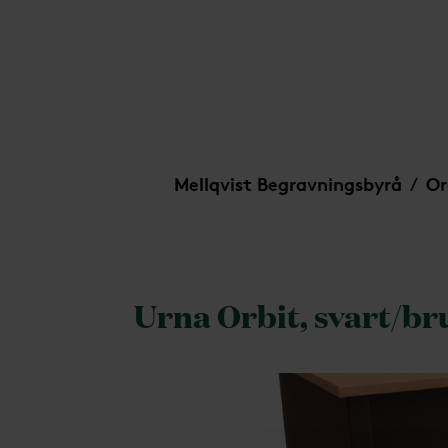
Urna Orbit, svart/brun
Mellqvist Begravningsbyrå
Or
/
Urna Orbit, svart/br