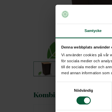
Samtycke
Denna webbplats använder 
Vi använder cookies på vår we
för sociala medier och analys
till de sociala medier och a
med annan information som du 
Samtyckesval
Nödvändig
Kombineras gärna med