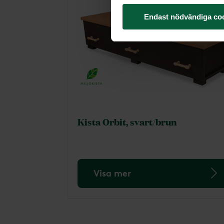
Endast nödvändiga co
Kista Orbit, svart/brun
Visa mer