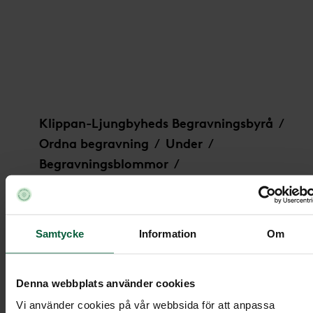
Krans - Blomsterpastell, större
Klippan-Ljungbyheds Begravningsbyrå
/
Ordna begravning
Under
/
/
Begravningsblommor
/
Krans - Blomsterpastell, större
Samtycke
Information
Om
Krans - Blomsterpastell, större
Denna webbplats använder cookies
Vi använder cookies på vår webbsida för att anpassa