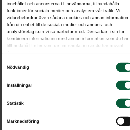
innehållet och annonserna till användarna, tillhandahålla
funktioner för sociala medier och analysera vår trafik. Vi
vidarebefordrar även sådana cookies och annan information
från din enhet till de sociala medier och annons- och
analysföretag som vi samarbetar med. Dessa kan i sin tur
kombinera informationen med annan information som du har
tillhandahållit eller som de har samlat in när du har använt
deras tjänster.
Samtyckesval
Nödvändig
Inställningar
Krans - Blomsterpastell, större
Statistik
En krans bunden av blommor i ljusrosa toner och
Marknadsföring
silvergrå eukalyptus.