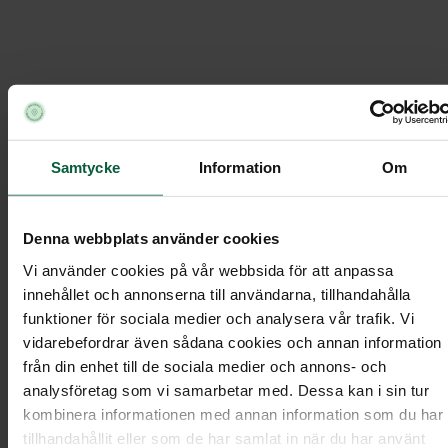
Boka möte
Samtycke
Information
Om
Klippan-Ljungbyheds Begravningsbyrå
/
Boka möte
Denna webbplats använder cookies
Vi använder cookies på vår webbsida för att anpassa
innehållet och annonserna till användarna, tillhandahålla
funktioner för sociala medier och analysera vår trafik. Vi
vidarebefordrar även sådana cookies och annan information
från din enhet till de sociala medier och annons- och
analysföretag som vi samarbetar med. Dessa kan i sin tur
kombinera informationen med annan information som du har
tillhandahållit eller som de har samlat in när du har använt