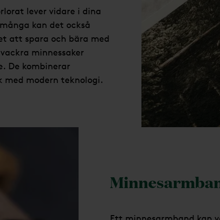
lorat lever vidare i dina
r många kan det också
et att spara och bära med
h vackra minnessaker
e. De kombinerar
rk med modern teknologi.
Minnesarmba
Ett minnesarmband kan va