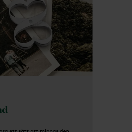
nd
ra ett sätt att minnas den