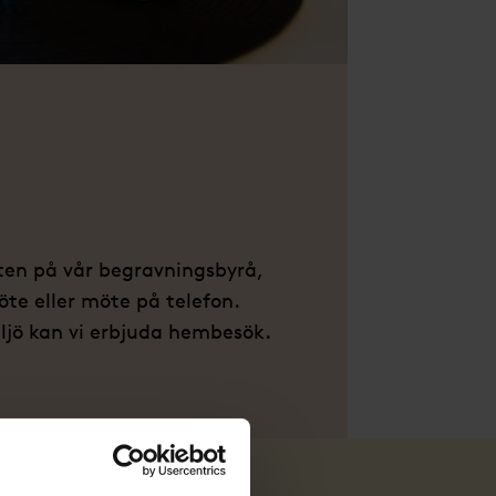
ten på vår begravningsbyrå,
te eller möte på telefon.
ljö kan vi erbjuda hembesök.