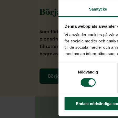
Börja planera digita
Samtycke
Denna webbplats använder 
Som förberedelse inför mötet med 
Vi använder cookies på vår we
planeringen digitalt. Då har vi någ
för sociala medier och analys
tillsammans ska skapa en vacker 
till de sociala medier och a
begravning.
med annan information som du 
Samtyckesval
Nödvändig
Börja planera
Endast nödvändiga co