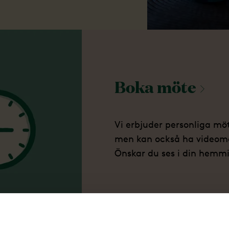
Boka
möte
Vi erbjuder personliga mö
men kan också ha videomö
Önskar du ses i din hemmi