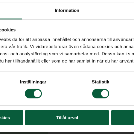
lt
Information
cookies
oss kan du påbörja
bbsida för att anpassa innehållet och annonserna till användarna
ot att utgå från när vi
era vår trafik. Vi vidarebefordrar även sådana cookies och annan
och minnesvärd
nnons- och analysföretag som vi samarbetar med. Dessa kan i sin
har tillhandahållit eller som de har samlat in när du har använt 
Inställningar
Statistik
okies
Tillåt urval