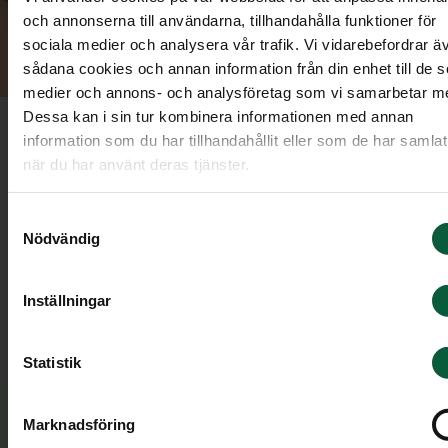
och annonserna till användarna, tillhandahålla funktioner för
sociala medier och analysera vår trafik. Vi vidarebefordrar ä
sådana cookies och annan information från din enhet till de s
medier och annons- och analysföretag som vi samarbetar m
Dessa kan i sin tur kombinera informationen med annan
information som du har tillhandahållit eller som de har samlat
Tackkort
när du har använt deras tjänster.
Samtyckesval
Tackkort är ett uppskattat sätt att förmedla sitt
Nödvändig
tack till släkt och vänner som delat sorgen med e
på något sätt. De kan ha visat sin omtanke geno
Inställningar
närvaro vid begravningen, minnesgåvor, blommor
eller kondoleanser.
Statistik
Marknadsföring
Juridisk hjälp