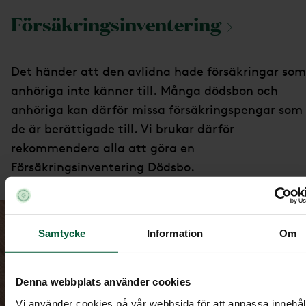
Försäkringsinventering
Det händer att den avlidna hade försäkringar som
anhöriga inte känner till. Många dödsbon och
anhöriga kan därför missa försäkringspengar som
de är berättigade till. Vi brukar därför
rekommendera alla att göra en
Försäkringsinventering Dödsbo.
Samtycke
Information
Om
Denna webbplats använder cookies
Vi använder cookies på vår webbsida för att anpassa innehål