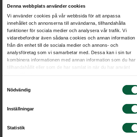
Denna webbplats använder cookies
Vi använder cookies på vår webbsida för att anpassa
innehållet och annonserna till användarna, tillhandahålla
funktioner för sociala medier och analysera vår trafik. Vi
vidarebefordrar även sådana cookies och annan information
från din enhet till de sociala medier och annons- och
analysföretag som vi samarbetar med. Dessa kan i sin tur
kombinera informationen med annan information som du har
tillhandahållit eller som de har samlat in när du har använt
deras tjänster.
Samtyckesval
Nödvändig
Stenmodell L601c
Inställningar
Stående sten med klassisk rektangulär form
Modell: stående/hög
Statistik