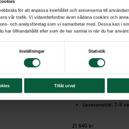
cookies
Liggande sten formad 
bbsida för att anpassa innehållet och annonserna till användarna
flera dekorer, som på 
era vår trafik. Vi vidarebefordrar även sådana cookies och annan
nnons- och analysföretag som vi samarbetar med. Dessa kan i sin
Modell: Liggande
har tillhandahållit eller som de har samlat in när du har använt 
Mått: (H)40x(B)6
Material: Röd Vån
Inställningar
Statistik
Stensort från: Sve
Stenmodell utforma
Text/dekor bearbet
okies
Tillåt urval
Leverantör: GRF G
Leveranstid: 7-9 ve
21 840 kr