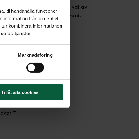
som en uppslagen bok. Vid val av
, tillhandahålla funktioner
denna bild, tillkommer kostnad.
 information från din enhet
 tur kombinera informationen
deras tjänster.
0x12cm
ga-granit
Marknadsföring
rige
s i: Litauen
as i: Litauen
Tillåt alla cookies
ravstenar
ckor *