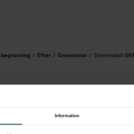
 begravning
Efter
Gravstenar
Stenmodell GRF
/
/
/
Information
Stenmodell 