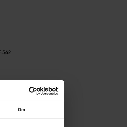
 562
Om
GRF 562