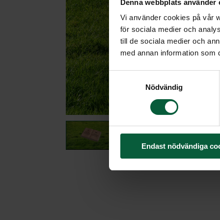
Denna webbplats använder 
Vi använder cookies på vår we
för sociala medier och analys
till de sociala medier och a
med annan information som du 
Samtyckesval
Nödvändig
Endast nödvändiga co