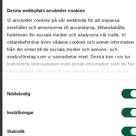
Denna webbplats använder cookies
Vi använder cookies på vår webbsida för att anpassa
innehållet och annonserna till användarna, tillhandahålla
funktioner för sociala medier och analysera vår trafik. Vi
vidarebefordrar även sådana cookies och annan information
från din enhet till de sociala medier och annons- och
analysföretag som vi samarbetar med. Dessa kan i sin tur
kombinera informationen med annan information som du har
tillhandahållit eller som de har samlat in när du har använt
deras tjänster.
Samtyckesval
Stenmodell GRF 552
Nödvändig
Liggande sten med mjukt rundad form inspirerad
Inställningar
av naturen.
Statistik
Modell: Liggande