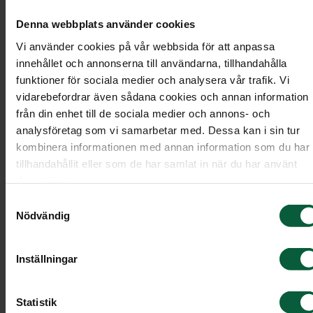
Denna webbplats använder cookies
Vi använder cookies på vår webbsida för att anpassa
innehållet och annonserna till användarna, tillhandahålla
funktioner för sociala medier och analysera vår trafik. Vi
vidarebefordrar även sådana cookies och annan information
från din enhet till de sociala medier och annons- och
analysföretag som vi samarbetar med. Dessa kan i sin tur
kombinera informationen med annan information som du har
tillhandahållit eller som de har samlat in när du har använt
deras tjänster.
Samtyckesval
Stenmodell EN105
Nödvändig
Stående kvadratisk sten med en sovande räv och
Inställningar
ett hjärta som textyta.
Statistik
Modell: Stående