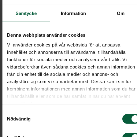
Allt innehåll på hemsidan, inklusive men inte
begränsat till text, grafik, logotyper, varumärken,
Samtycke
Information
Om
bilder, videor, ljud, databaser, sammanställningar
och programvara (”innehåll”), ägs av eller är
Denna webbplats använder cookies
licensierat till Momento och skyddas av tillämplig
Vi använder cookies på vår webbsida för att anpassa
immaterialrättslig lagstiftning, inklusive men inte
innehållet och annonserna till användarna, tillhandahålla
begränsat till lagen om upphovsrätt till litterära
funktioner för sociala medier och analysera vår trafik. Vi
och konstnärliga verk och varumärkeslagen.
vidarebefordrar även sådana cookies och annan information
från din enhet till de sociala medier och annons- och
Du får inte återanvända något innehåll från
analysföretag som vi samarbetar med. Dessa kan i sin tur
hemsidan i kommersiella sammanhang utan ett
kombinera informationen med annan information som du har
föregående uttryckligt och skriftligt godkännand
tillhandahållit eller som de har samlat in när du har använt
deras tjänster.
från Momento. Detta innebär att du inte får
Samtyckesval
publicera, distribuera, sälja, licensiera eller på
Nödvändig
annat sätt sprida innehållet för annat än
personliga och icke-kommersiella syften.