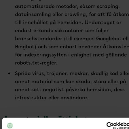
automatiserade metoder, såsom scraping,
datainsamling eller crawling, för att få åtkom
till innehållet på hemsidan. Undantaget är
endast erkända sökmotorer som följer
branschstandarder (till exempel Googlebot ell
Bingbot) och som enbart använder åtkomste
för indexeringssyften i enlighet med gällande
robots.txt-regler.
Sprida virus, trojaner, maskar, skadlig kod elle
annat material som kan skada, störa eller på
annat sätt negativt påverka hemsidan, dess
infrastruktur eller användare.
Immateriella rättigheter