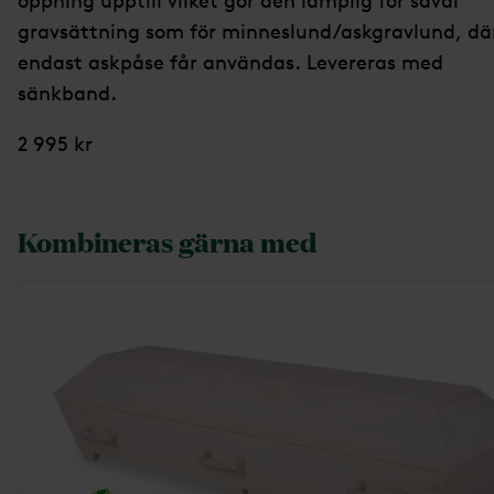
öppning upptill vilket gör den lämplig för såväl
gravsättning som för minneslund/askgravlund, dä
endast askpåse får användas. Levereras med
sänkband.
2 995 kr
Kombineras gärna med