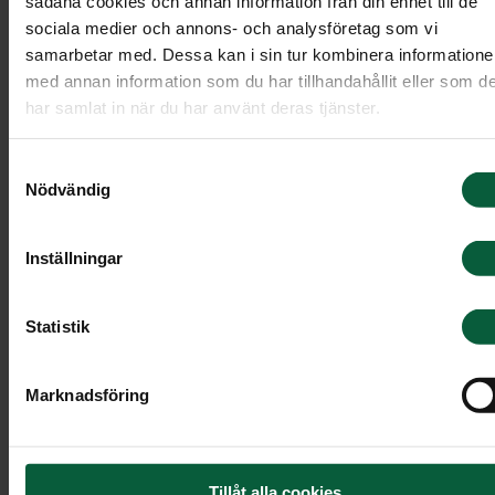
Begravningsmusik
sådana cookies och annan information från din enhet till de
sociala medier och annons- och analysföretag som vi
samarbetar med. Dessa kan i sin tur kombinera information
Musiken är en mycket betydelsefull del av en
med annan information som du har tillhandahållit eller som d
begravning. Den har en speciell förmåga att
har samlat in när du har använt deras tjänster.
väcka både känslor och minnen samt
förmedla det som kanske inte kan sägas med
Samtyckesval
ord.
Nödvändig
Inställningar
Statistik
Marknadsföring
Tillåt alla cookies