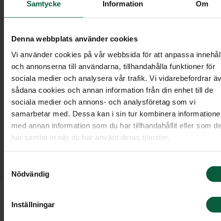
Samtycke
Information
Om
Denna webbplats använder cookies
Vi använder cookies på vår webbsida för att anpassa innehål
och annonserna till användarna, tillhandahålla funktioner för
sociala medier och analysera vår trafik. Vi vidarebefordrar ä
sådana cookies och annan information från din enhet till de
sociala medier och annons- och analysföretag som vi
Det är vanligt att inkludera en dikt eller vers
samarbetar med. Dessa kan i sin tur kombinera information
för att uttrycka känslor och ge annonsen en
med annan information som du har tillhandahållit eller som d
personlig prägel. Här finns inspiration för
har samlat in när du har använt deras tjänster.
verser och dikter som kan väljas till
dödsannonsen. Dessa texter kan också
Samtyckesval
användas för exempelvis ett programkort.
Nödvändig
Inställningar