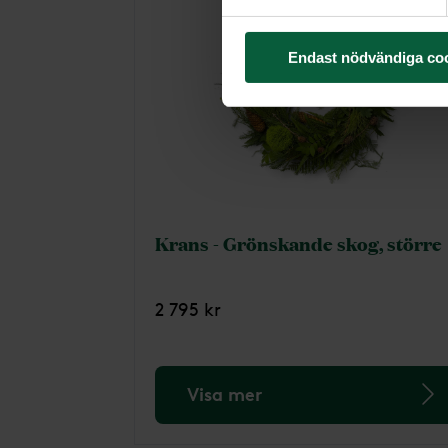
Endast nödvändiga co
Krans - Grönskande skog, större
2 795 kr
Visa mer