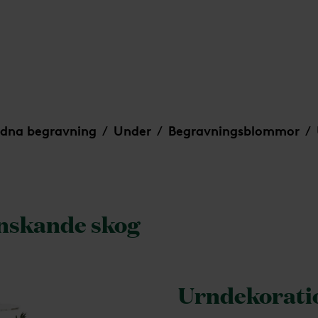
dna begravning
Under
Begravningsblommor
/
/
/
nskande skog
Urndekorati