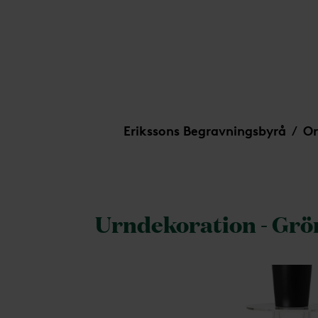
Urndekoration - Grönskande skog
Erikssons Begravningsbyrå
Or
/
Urndekoration - Grö