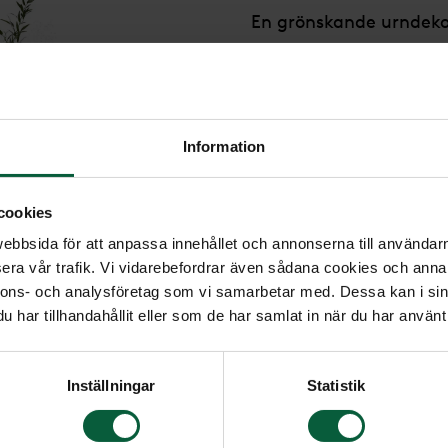
En grönskande urndekor
skogen.
Format: Ø ca 50 cm
Höjd: ca 65 cm
Information
2 595 kr
cookies
bbsida för att anpassa innehållet och annonserna till användarna
era vår trafik. Vi vidarebefordrar även sådana cookies och annan
nnons- och analysföretag som vi samarbetar med. Dessa kan i sin
har tillhandahållit eller som de har samlat in när du har använt 
Inställningar
Statistik