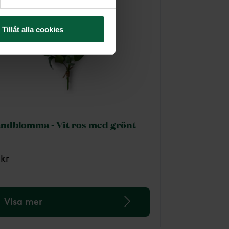
Tillåt alla cookies
ndblomma - Vit ros med grönt
 kr
Visa mer