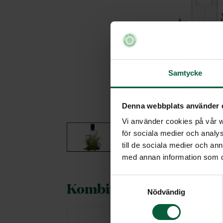
Samtycke
Denna webbplats använder 
Vi använder cookies på vår we
för sociala medier och analys
till de sociala medier och a
med annan information som du 
Samtyckesval
Kombineras gärna med
Nödvändig