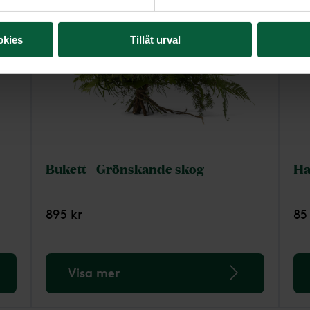
okies
Tillåt urval
Bukett - Grönskande skog
Ha
895 kr
85
Visa mer