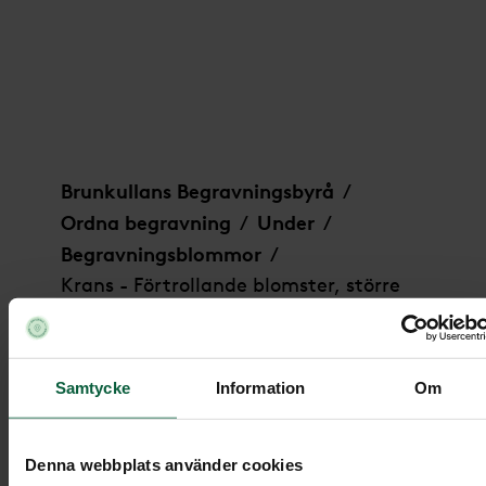
Krans - Förtrollande blomster, större
Brunkullans Begravningsbyrå
/
Ordna begravning
Under
/
/
Begravningsblommor
/
Krans - Förtrollande blomster, större
Samtycke
Information
Om
Krans - Förtrollande blomster,
större
Denna webbplats använder cookies