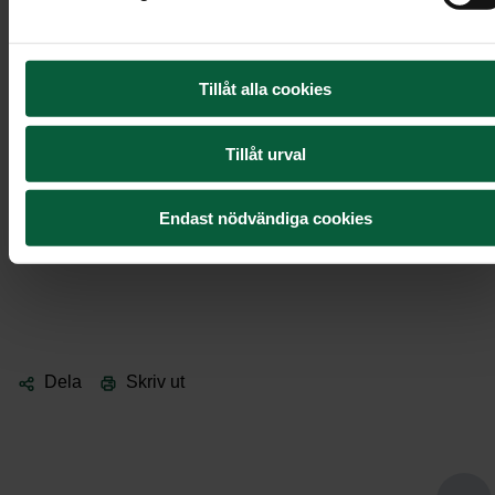
En generös stor krans av vita blommor med en
omfamnande manschett av grönt.
Tillåt alla cookies
Denna krans kan även användas som
urndekoration.
Tillåt urval
Format: Ø Stor krans ca 60 cm (på bilden).
Endast nödvändiga cookies
4 995 kr
Dela
Skriv ut