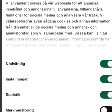
Vi använder cookies på vår webbsida för att anpassa
innehållet och annonserna till användarna, tillhandahålla
funktioner för sociala medier och analysera vår trafik. Vi
vidarebefordrar även sådana cookies och annan information
från din enhet till de sociala medier och annons- och
analysföretag som vi samarbetar med. Dessa kan i sin tur
kombinera informationen med annan information som du har
tillhandahållit eller som de har samlat in när du har använt
deras tjänster.
Samtyckesval
Nödvändig
Inställningar
Krans - Förtrollande blomster,
Statistik
större
Marknadsföring