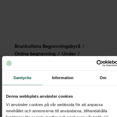
Hjärta - Himmelsk hortensia, större
Brunkullans Begravningsbyrå
/
Ordna begravning
Under
/
/
Begravningsblommor
/
Hjärta - Himmelsk hortensia, större
Samtycke
Information
Om
Hjärta - Himmelsk hortensia,
Denna webbplats använder cookies
Vi använder cookies på vår webbsida för att anpassa
större
innehållet och annonserna till användarna, tillhandahålla
funktioner för sociala medier och analysera vår trafik. Vi