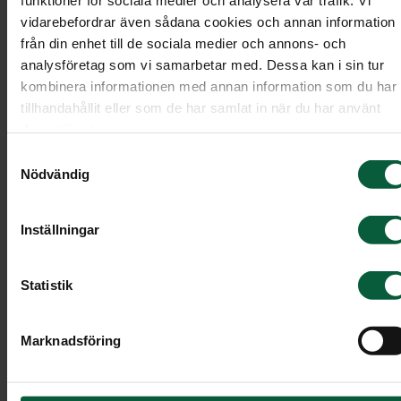
vidarebefordrar även sådana cookies och annan information
från din enhet till de sociala medier och annons- och
analysföretag som vi samarbetar med. Dessa kan i sin tur
kombinera informationen med annan information som du har
tillhandahållit eller som de har samlat in när du har använt
deras tjänster.
Samtyckesval
Nödvändig
Inställningar
Statistik
Hjärta - Himmelsk hortensia,
Marknadsföring
större