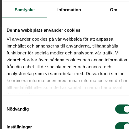
kund hos oss. Därför har vi en
Samtycke
Information
Om
Kundombudsman dit du kan vända dig om du
är missnöjd.
Denna webbplats använder cookies
Om du har frågor kring ett ärende eller vill ha en
Vi använder cookies på vår webbsida för att anpassa
innehållet och annonserna till användarna, tillhandahålla
förklaring kontaktar du i första hand din
funktioner för sociala medier och analysera vår trafik. Vi
kundrådgivare, dennes chef eller distriktschefen.
vidarebefordrar även sådana cookies och annan information
Tillsammans kan ni då gå igenom vad som har
från din enhet till de sociala medier och annons- och
hänt. Många ärenden blir uppklarade redan här.
analysföretag som vi samarbetar med. Dessa kan i sin tur
Men kommer ni inte fram till någon lösning kan d
kombinera informationen med annan information som du har
vända dig till vår Kundombudsman.
tillhandahållit eller som de har samlat in när du har använt
deras tjänster.
Samtyckesval
Kontakta Kundombudsmannen
Nödvändig
Här granskas hela ärendet på nytt varpå en ny
Inställningar