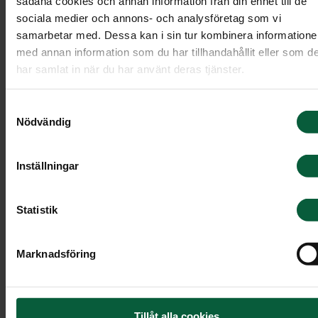
Begravningsmusik
sådana cookies och annan information från din enhet till de
sociala medier och annons- och analysföretag som vi
samarbetar med. Dessa kan i sin tur kombinera information
Musiken är en mycket betydelsefull del av en
med annan information som du har tillhandahållit eller som d
begravning. Den har en speciell förmåga att
har samlat in när du har använt deras tjänster.
väcka både känslor och minnen samt
förmedla det som kanske inte kan sägas med
Samtyckesval
ord.
Nödvändig
Inställningar
Statistik
Marknadsföring
Tillåt alla cookies