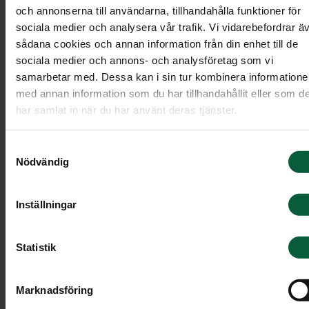
och annonserna till användarna, tillhandahålla funktioner för
Skapa en dödsannons
sociala medier och analysera vår trafik. Vi vidarebefordrar ä
sådana cookies och annan information från din enhet till de
sociala medier och annons- och analysföretag som vi
Vid vårt begravningsmöte tar vi tillsammans fram
samarbetar med. Dessa kan i sin tur kombinera information
annonsen. Inför mötet kan du gärna fundera över
med annan information som du har tillhandahållit eller som d
dina önskemål kring:
har samlat in när du har använt deras tjänster.
Symbol
Samtyckesval
Nödvändig
Dikt, vers och citat
Minnesgåvor
Inställningar
Vilka namn som ska finnas med
Övrig information, till exempel önskemål om
Statistik
klädsel
Marknadsföring
Var kan dödsannonsen publiceras?