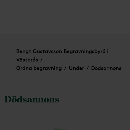
Dödsannons
Bengt Gustavsson Begravningsbyrå i
Västerås
/
Ordna begravning
Under
Dödsannons
/
/
Dödsannons