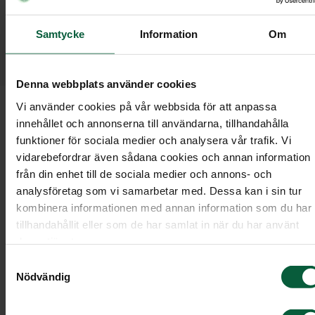
gör vi fel. Även då ska det vara enkelt att vara
kund hos oss. Därför har vi en
Samtycke
Information
Om
Kundombudsman dit du kan vända dig om du
är missnöjd.
Denna webbplats använder cookies
Vi använder cookies på vår webbsida för att anpassa
Om du har frågor kring ett ärende eller vill ha en
innehållet och annonserna till användarna, tillhandahålla
förklaring kontaktar du i första hand din
funktioner för sociala medier och analysera vår trafik. Vi
kundrådgivare, dennes chef eller distriktschefen.
vidarebefordrar även sådana cookies och annan information
från din enhet till de sociala medier och annons- och
Tillsammans kan ni då gå igenom vad som har
analysföretag som vi samarbetar med. Dessa kan i sin tur
hänt. Många ärenden blir uppklarade redan här.
kombinera informationen med annan information som du har
Men kommer ni inte fram till någon lösning kan d
tillhandahållit eller som de har samlat in när du har använt
vända dig till vår Kundombudsman.
deras tjänster.
Samtyckesval
Nödvändig
Kontakta Kundombudsmannen