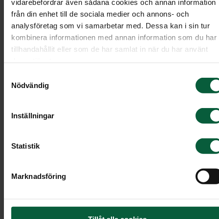
vidarebefordrar även sådana cookies och annan information
från din enhet till de sociala medier och annons- och
Fyll i dina kontaktuppgifter.
analysföretag som vi samarbetar med. Dessa kan i sin tur
kombinera informationen med annan information som du har
Klicka på knappen "Skicka".
tillhandahållit eller som de har samlat in när du har använt
deras tjänster.
Inom 24-48 timmar (helgfria vardagar)
Samtyckesval
kontaktar vår samarbetspartner Cynk dig me
Nödvändig
mer information.
Inställningar
Läs mer
Statistik
Marknadsföring