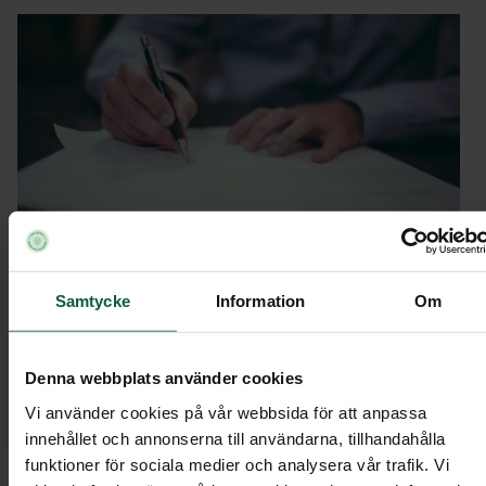
Samtycke
Information
Om
Här kan du beställa tjänsten
Försäkringsinventering hos vår
samarbetspartner Cynk. Gör du beställningen
Denna webbplats använder cookies
via oss får du ett förmånligare pris och betalar
Vi använder cookies på vår webbsida för att anpassa
endast 2 295 kr (ordinarie pris 2 795 kr).
innehållet och annonserna till användarna, tillhandahålla
funktioner för sociala medier och analysera vår trafik. Vi
Följ stegen nedan