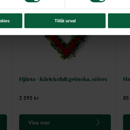
okies
Tillåt urval
Hjärta - Kärleksfull grönska, större
Ha
3 595 kr
85
Visa mer