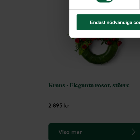
Endast nödvändiga co
Krans - Eleganta rosor, större
2 895 kr
Visa mer