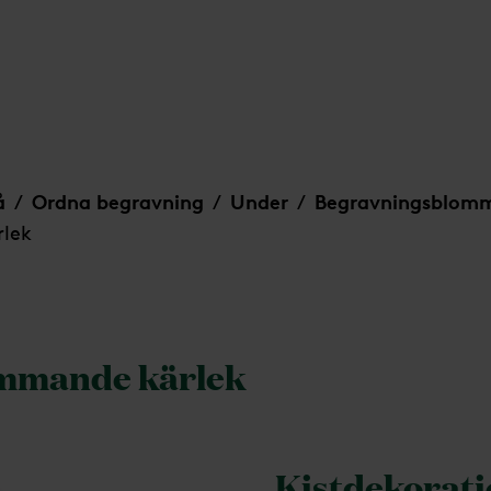
å
Ordna begravning
Under
Begravningsblom
/
/
/
rlek
ommande kärlek
Kistdekorat