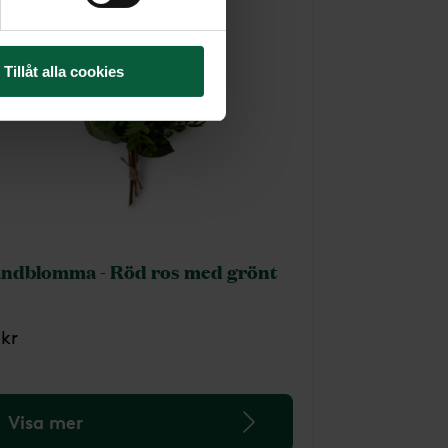
Tillåt alla cookies
ndblomma - Röd ros med grönt
 kr
Visa mer