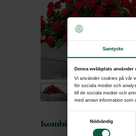
Samtycke
Denna webbplats använder 
Vi använder cookies på vår we
för sociala medier och analys
till de sociala medier och a
med annan information som du 
Samtyckesval
Kombineras gärna med
Nödvändig