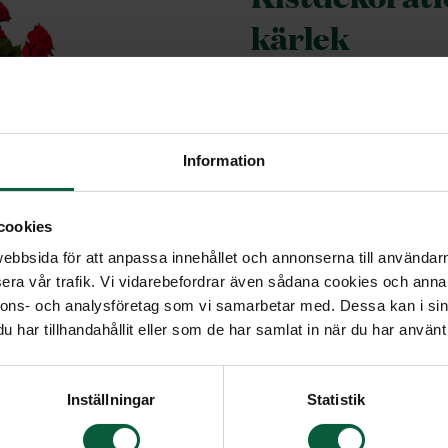
kärlek
En klassisk stor kistd
och gröna inslag.
Information
Längd: ca 110 cm
Bredd: ca 60 cm
cookies
Höjd: ca 45 cm
bbsida för att anpassa innehållet och annonserna till användarna
5 795 kr
era vår trafik. Vi vidarebefordrar även sådana cookies och annan
nnons- och analysföretag som vi samarbetar med. Dessa kan i sin
har tillhandahållit eller som de har samlat in när du har använt 
Inställningar
Statistik