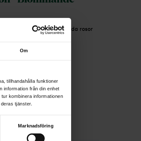
ekoration med vackra djupröda rosor
Om
, tillhandahålla funktioner
 information från din enhet
 tur kombinera informationen
deras tjänster.
Marknadsföring