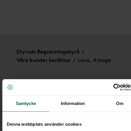
Lena, Arboga
Styruds Begravningsbyrå
/
Våra kunder berättar
Lena, Arboga
/
Lena, Arboga
Samtycke
Information
Om
Denna webbplats använder cookies