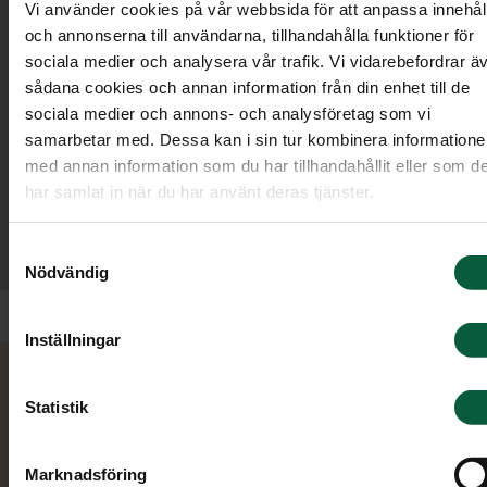
Vi använder cookies på vår webbsida för att anpassa innehål
och annonserna till användarna, tillhandahålla funktioner för
sociala medier och analysera vår trafik. Vi vidarebefordrar ä
sådana cookies och annan information från din enhet till de
sociala medier och annons- och analysföretag som vi
samarbetar med. Dessa kan i sin tur kombinera information
med annan information som du har tillhandahållit eller som d
har samlat in när du har använt deras tjänster.
”Lugn och otroligt fin personal. Min fars önskan
att ni skulle ta hand om det och det har ni
Samtyckesval
gjort fantastiskt bra. Tack”
Nödvändig
Inställningar
Kontakta oss
Statistik
Vi svarar i telefon dygnet runt, alla dagar i
Marknadsföring