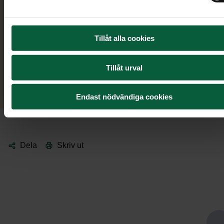
0589-102 40
veckan:
.
Tillåt alla cookies
Boka möte
Tillåt urval
Ring oss
Endast nödvändiga cookies
Dela
Skriv ut