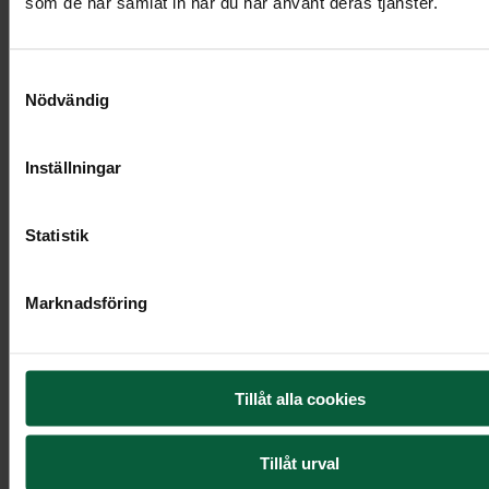
som de har samlat in när du har använt deras tjänster.
Samtyckesval
Nödvändig
Inställningar
Statistik
Marknadsföring
Tillåt alla cookies
Bukett - Varm kvällshimmel
Tillåt urval