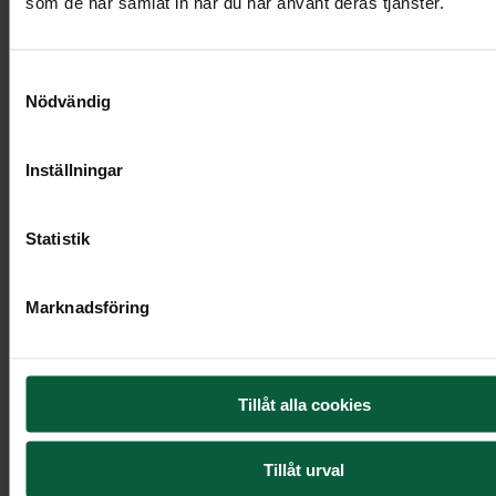
som de har samlat in när du har använt deras tjänster.
Samtyckesval
Nödvändig
Inställningar
Statistik
Marknadsföring
Tillåt alla cookies
Dekoration - Gryningens ljus
Tillåt urval