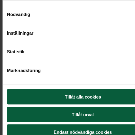
Samtyckesval
Nödvändig
Inställningar
Statistik
Marknadsföring
Krans - Sobert månljus, större
Tillåt alla cookies
Tillåt urval
4 295 kr
Endast nödvändiga cookies