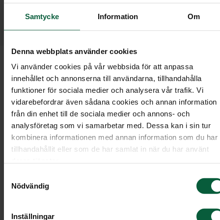
kund hos oss. Därför har vi en
Samtycke
Information
Om
Kundombudsman dit du kan vända dig om du
är missnöjd.
Denna webbplats använder cookies
Om du har frågor kring ett ärende eller vill ha en
Vi använder cookies på vår webbsida för att anpassa
innehållet och annonserna till användarna, tillhandahålla
förklaring kontaktar du i första hand din
funktioner för sociala medier och analysera vår trafik. Vi
kundrådgivare, dennes chef eller distriktschefen.
vidarebefordrar även sådana cookies och annan information
Tillsammans kan ni då gå igenom vad som har
från din enhet till de sociala medier och annons- och
hänt. Många ärenden blir uppklarade redan här.
analysföretag som vi samarbetar med. Dessa kan i sin tur
Men kommer ni inte fram till någon lösning kan d
kombinera informationen med annan information som du har
vända dig till vår Kundombudsman.
tillhandahållit eller som de har samlat in när du har använt
deras tjänster.
Samtyckesval
Kontakta Kundombudsmannen
Nödvändig
Här granskas hela ärendet på nytt varpå en ny
Inställningar